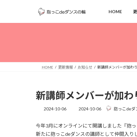
コ
ナ
ン
ビ
HOME
テ
ゲ
ン
ー
ツ
シ
へ
ョ
ス
ン
キ
に
ッ
移
HOME
更新情報
お知らせ
新講師メンバーが加わ
プ
動
新講師メンバーが加わ
最
2024-10-06
2024-10-06
抱っこdeダ
終
更
今年3月にオンラインにて開講しました『抱っ
新
日
新たに抱っこdeダンスの講師として仲間入り