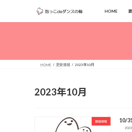
コ
ナ
ン
ビ
HOME
テ
ゲ
ン
ー
ツ
シ
へ
ョ
ス
ン
キ
に
ッ
移
HOME
更新情報
2023年10月
プ
動
2023年10月
10/
開催情報
2023