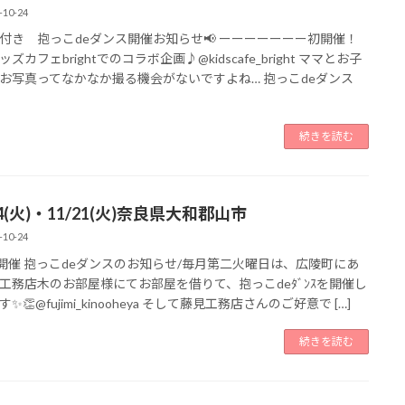
-10-24
付き 抱っこdeダンス開催お知らせ📢 ーーーーーーー初開催！
ズカフェbrightでのコラボ企画♪@kidscafe_bright ママとお子
お写真ってなかなか撮る機会がないですよね… 抱っこdeダンス
続きを読む
14(火)・11/21(火)奈良県大和郡山市
-10-24
1月開催 抱っこdeダンスのお知らせ/毎月第二火曜日は、広陵町にあ
工務店木のお部屋様にてお部屋を借りて、抱っこdeﾀﾞﾝｽを開催し
✨👏@fujimi_kinooheya そして藤見工務店さんのご好意で […]
続きを読む