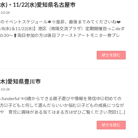
8(水)・11/22(水)愛知県名古屋市
-10-24
1月のイベントスケジュール🍁※是非、最後までみてくださいね❤️
11/8(水)＆11/22(水)】港区（南陽交流プラザ）定期開催抱っこdeダ
10:30〜⬆️両日参加の方は後日ファーストアートモニター券プレ
続きを読む
9(木)愛知県豊川市
-10-24
e.funderful ☜0歳からできる親子遊びや情報を発信中⁡☑︎初めての
方☑︎子どもと何して遊んだらいいか悩む☑︎子どもの成長につなが
や 育児に興味がある当てはまる方はぜひご覧ください⁡⁡⁡次回1 […]
続きを読む