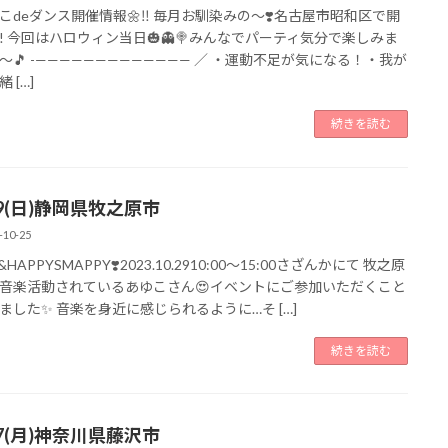
っこdeダンス開催情報🌼‼︎ 毎月お馴染みの〜❣️名古屋市昭和区で開
! 今回はハロウィン当日🎃👻🍭みんなでパーティ気分で楽しみま
〜🎵 -————————————— ／ ・運動不足が気になる！・我が
 […]
続きを読む
29(日)静岡県牧之原市
-10-25
E&HAPPYSMAPPY❣️2023.10.2910:00〜15:00さざんかにて 牧之原
音楽活動されているあゆこさん😍イベントにご参加いただくこと
ました✨ 音楽を身近に感じられるように…そ […]
続きを読む
27(月)神奈川県藤沢市