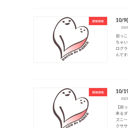
10/
開催情報
2023
抱っこ
ちゃい
ログラ
んです🧚
10/
開催情報
2023
【抱っ
来るダ
ズニー
クササイ