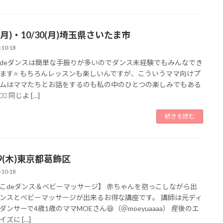
9(月)・10/30(月)埼玉県さいたま市
-10-18
deダンスは簡単な手振りが多いのでダンス未経験でもみんなでき
ます⭐️ もちろんレッスンも楽しいんですが、こういうママ向けプ
ムはママたちとお話をするのも私の中のひとつの楽しみでもある
‍♀️ 同じよ […]
続きを読む
19(木)東京都葛飾区
-10-18
こdeダンス＆ベビーマッサージ】 赤ちゃんを抱っこしながら出
ンスとベビーマッサージが出来るお得な講座です。 講師は元ディ
ダンサーで4歳1歳のママMOEさん😆（＠moeyuaaaa） 産後のエ
ズに […]