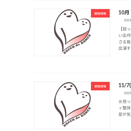
10
開催情報
2023
【抱っ
い出作
さる皆
出演する
11/
開催情報
2023
🌼抱
ィ整体さん
足が気