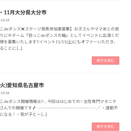
月・11月大分県大分市
-10-18
こdeダンス💓ステージ発表参加者募集】お子さんやママ友との思
りに🫶チーム『抱っこdeダンスの輪』としてイベントに出演くだ
様を募集いたします‼️イベント11/11(土)にもオファーいただき、
ことに […]
続きを読む
7(火)愛知県名古屋市
-10-18
っこdeダンス開催情報🌼‼︎ .. 今回ははじめての✨女性専門マタニテ
での開催です🎵 ---------------------------------------- ／ ・運動不
になる！・我が子と一 […]
続きを読む