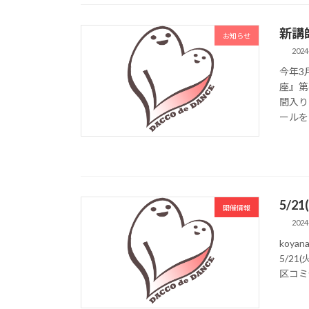
新講
お知らせ
2024
今年3
座』第
間入り
ールをご
5/2
開催情報
2024
koya
5/21
区コミ