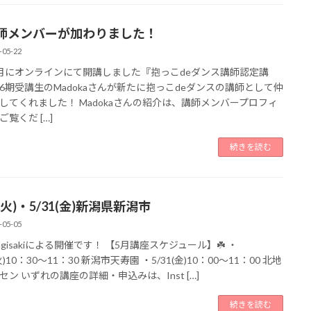
師メンバーが加わりました！
-05-22
月にオンラインにて開講しました『抱っこdeダンス講師認定講
6期受講生のMadokaさんが新たに抱っこdeダンスの講師として仲
してくれました！ Madokaさんの紹介は、講師メンバープロフィ
覧くだ […]
続きを読む
1(火)・5/31(金)新潟県新潟市
-05-05
nagisakiによる開催です！ 【5月講座スケジュール】☘️ ・
(火)10：30～11：30 新潟市天寿園 ・5/31(金)10：00～11：00 北地
セン いずれの講座の詳細・申込みは、Inst […]
続きを読む