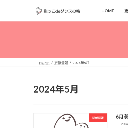
コ
ナ
ン
ビ
HOME
テ
ゲ
ン
ー
ツ
シ
へ
ョ
ス
ン
キ
に
ッ
移
HOME
更新情報
2024年5月
プ
動
2024年5月
6月
開催情報
2024