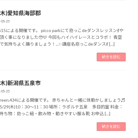
0(木)愛知県海部郡
-05-25
a0515による開催です。 picco parkにて抱っこdeダンスレッスン💃や
頂く事になりました🥹🩷 今回もハイハイレースとコラボ！ 青空
で気持ちよく踊りましょう！...✨講座名抱っこdeダンス💃 […]
続きを読む
9(木)新潟県五泉市
-05-25
ogreen.434による開催です。 赤ちゃんと一緒に体動かしましょう♬
5/29(木)10：30～11：30 場所：ラポルテ五泉 多目的室 料金：
円 持ち物：抱っこ紐・飲み物・動きやすい服＆靴 お申込 […]
続きを読む