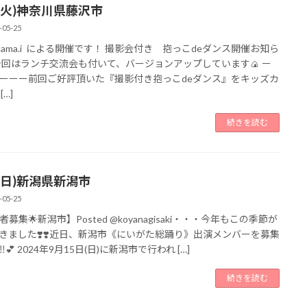
1(火)神奈川県藤沢市
-05-25
imama.i による開催です！ 撮影会付き 抱っこdeダンス開催お知ら
 今回はランチ交流会も付いて、バージョンアップしています🍙 ー
ーーー前回ご好評頂いた『撮影付き抱っこdeダンス』をキッズカ
[…]
続きを読む
5(日)新潟県新潟市
-05-25
募集🌟新潟市】Posted @koyanagisaki・・・今年もこの季節が
きました❣️❣️近日、新潟市《にいがた総踊り》出演メンバーを募集
︎💕 2024年9月15日(日)に新潟市で行われ […]
続きを読む