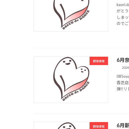
kaor
がとう
しまっ
のでご 
6月
開催情報
2024
085o
香芝店
弾‼️
6月
開催情報