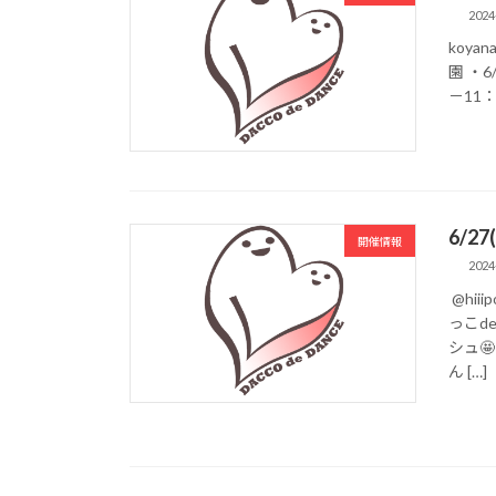
2024
koya
園 ・6
－11
6/2
開催情報
2024
@hi
っこd
シュ
ん […]