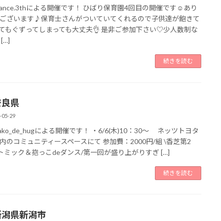
i.dance.3thによる開催です！ ひばり保育園4回目の開催です☺️あり
ございます♪保育士さんがついていてくれるので子供達が飽きて
てもぐずってしまっても大丈夫👌 是非ご参加下さい♡少人数制な
[…]
続きを読む
奈良県
-05-29
yako_de_hugによる開催です！ ・6/6(木)10：30～ ネッツトヨタ
内のコミュニティースペースにて 参加費：2000円/組 \香芝第2
リトミック＆抱っこdeダンス/第一回が盛り上がりすぎ […]
続きを読む
新潟県新潟市