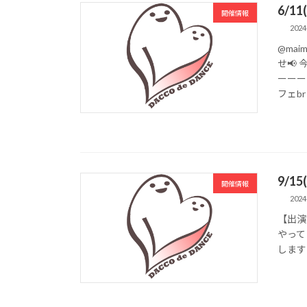
6/1
開催情報
2024
@ma
せ📢
ーーー
フェbr 
9/1
開催情報
2024
【出演者
やって
します‼