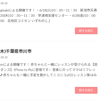
-05-29
nagisakiによる開催です！ ・6/18(火)10：30－11：30 新潟市天寿
/20(木)10：30－11：30 早通南支援センター ・6/28(金)10：00
：00 北地区コミセン いずれの […]
続きを読む
7(木)千葉県市川市
-05-25
iiponによる開催です！ 赤ちゃんと一緒にレッスンが受けられる【抱
eダンス】がhow to flyに登場です✨ 音楽にのってママはリフレッ
🎵赤ちゃんも一緒に手足を動かしてニコニコ👶🏻レッスン後はみ
続きを読む