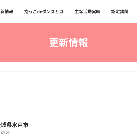
更新情報
抱っこdeダンスとは
主な活動実績
認定講師
更新情報
茨城県水戸市
-05-29