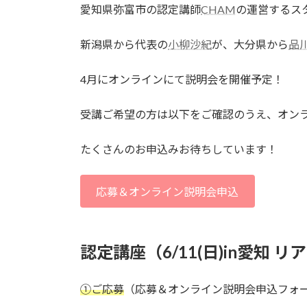
時
愛知県弥富市の認定講師
CHAM
の運営するス
:
新潟県から代表の
小柳沙紀
が、大分県から
品
4月にオンラインにて説明会を開催予定！
受講ご希望の方は以下をご確認のうえ、オン
たくさんのお申込みお待ちしています！
応募＆オンライン説明会申込
認定講座（6/11(日)in愛知 
①ご応募
（応募＆オンライン説明会申込フォ