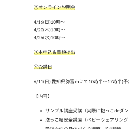
②オンライン説明会
4/16(日)10時〜
4/20(木)13時〜
4/26(水)10時〜
③本申込＆書類提出
④受講日
6/11(日) 愛知県弥富市にて10時半～17時半(予
【内容】
サンプル講座受講（実際に抱っこdeダ
抱っこ紐安全講座（ベビーウェアリングコ
産後女性の身体づくり講座 約2時間