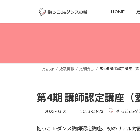
コ
ナ
ン
ビ
HOME
テ
ゲ
ン
ー
ツ
シ
へ
ョ
ス
ン
キ
に
ッ
移
HOME
更新情報
お知らせ
第4期 講師認定講座（
プ
動
第4期 講師認定講座（
最
2023-03-23
2023-03-23
抱っこdeダ
終
更
抱っこdeダンス講師認定講座、初のリアル対
新
日