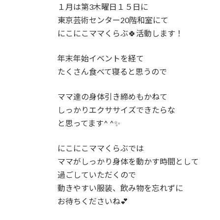
時
１月は第3木曜日１５日に
:
東京芸術センター20階和室にて
にこにこママくらぶ🍀活動します！
年末年始イベントを経て
たくさん食べて寝ると思うので
ママ達の身体引き締めもかねて
しっかりエクササイズできたらな
と思ってます^ ^✨
にこにこママくらぶでは
ママがしっかり身体を動かす時間として
過ごしていただくので
動きやすい服装、飲み物を忘れずに
お待ちくださいね💕