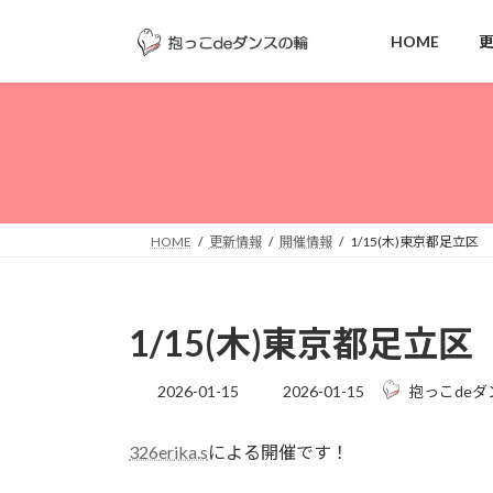
コ
ナ
ン
ビ
HOME
テ
ゲ
ン
ー
ツ
シ
へ
ョ
ス
ン
キ
に
ッ
移
HOME
更新情報
開催情報
1/15(木)東京都足立区
プ
動
1/15(木)東京都足立区
最
2026-01-15
2026-01-15
抱っこdeダ
終
更
326erika.s
による開催です！
新
日