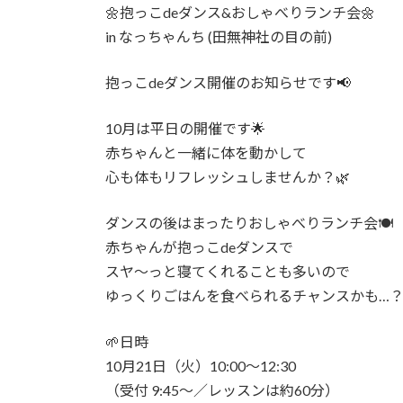
時
🌼抱っこdeダンス&おしゃべりランチ会🌼
:
in なっちゃんち (田無神社の目の前)
抱っこdeダンス開催のお知らせです📢
10月は平日の開催です🌟
赤ちゃんと一緒に体を動かして
心も体もリフレッシュしませんか？🌿
ダンスの後はまったりおしゃべりランチ会🍽️
赤ちゃんが抱っこdeダンスで
スヤ〜っと寝てくれることも多いので
ゆっくりごはんを食べられるチャンスかも…？
🌱日時
10月21日（火）10:00〜12:30
（受付 9:45〜／レッスンは約60分）