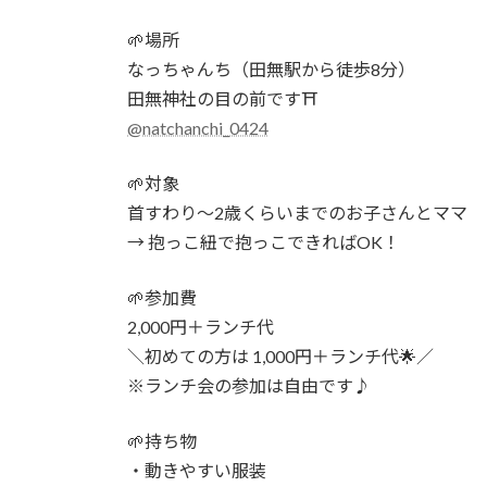
🌱場所
なっちゃんち（田無駅から徒歩8分）
田無神社の目の前です⛩️
@natchanchi_0424
🌱対象
首すわり〜2歳くらいまでのお子さんとママ
→ 抱っこ紐で抱っこできればOK！
🌱参加費
2,000円＋ランチ代
＼初めての方は 1,000円＋ランチ代🌟／
※ランチ会の参加は自由です♪
🌱持ち物
・動きやすい服装