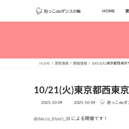
コ
ナ
ン
ビ
HOME
テ
ゲ
ン
ー
ツ
シ
へ
ョ
ス
ン
キ
に
ッ
移
HOME
更新情報
開催情報
10/21(火)東京都西東京
プ
動
10/21(火)東京都西東
最
2025-10-09
2025-10-09
抱っこdeダ
終
更
@dacco_biyori_38
による開催です！
新
日