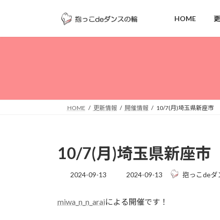
コ
ナ
ン
ビ
HOME
テ
ゲ
ン
ー
ツ
シ
へ
ョ
ス
ン
キ
に
ッ
移
HOME
更新情報
開催情報
10/7(月)埼玉県新座市
プ
動
10/7(月)埼玉県新座市
最
2024-09-13
2024-09-13
抱っこdeダ
終
更
miwa_n_n_arai
による開催です！
新
日