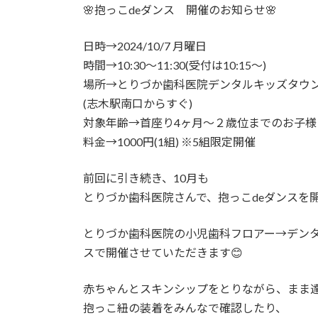
時
🌸抱っこdeダンス 開催のお知らせ🌸
:
日時→2024/10/7 月曜日
時間→10:30〜11:30(受付は10:15〜)
場所→とりづか歯科医院デンタルキッズタウン
(志木駅南口からすぐ)
対象年齢→首座り4ヶ月〜２歳位までのお子様
料金→1000円(1組) ※5組限定開催
前回に引き続き、10月も
とりづか歯科医院さんで、抱っこdeダンスを開
とりづか歯科医院の小児歯科フロアー→デン
スで開催させていただきます😊
赤ちゃんとスキンシップをとりながら、まま
抱っこ紐の装着をみんなで確認したり、