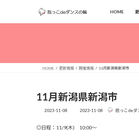
コ
ナ
ン
ビ
HOME
テ
ゲ
ン
ー
ツ
シ
へ
ョ
ス
ン
キ
に
ッ
移
HOME
更新情報
開催情報
11月新潟県新潟市
プ
動
11月新潟県新潟市
最
2023-11-08
2023-11-08
抱っこdeダ
終
更
◎日程：11/9(木) 10:00～
新
日