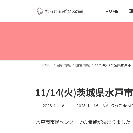
コ
ナ
ン
ビ
HOME
テ
ゲ
ン
ー
ツ
シ
へ
ョ
ス
ン
キ
に
ッ
移
HOME
更新情報
開催情報
11/14(火)茨城県水戸市
プ
動
11/14(火)茨城県水戸
最
2023-11-16
2023-11-16
抱っこdeダ
終
更
‎水戸市市民センターでの開催が決まりました
新
日