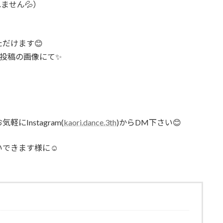
ません💦）
だけます😊
投稿の画像にて✨
Instagram(
kaori.dance.3th
)からDM下さい😊
できます様に☺️