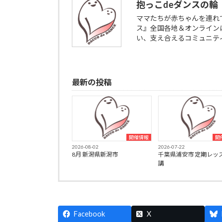
抱っこdeダンスの輪
ママたちが赤ちゃんを連れ
ス』全国各地＆オンライン
い、支え合えるコミュニテ
最新の投稿
開催情報
開
2026-08-02
2026-07-22
8月 新潟県新潟市
千葉県浦安市 定期レッ
講
Facebook
X