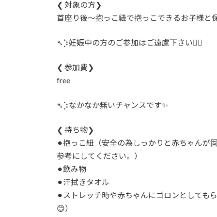
❮ 対象の方❯
首座り後〜抱っこ紐で抱っこできるお子様と
➴⡱妊娠中の方のご参加はご遠慮下さい🙇‍♀️
❮ 参加費❯
free
➴⡱なかなか無いチャンスです✨
❮ 持ち物❯
⚫︎抱っこ紐（安全の為しっかりと赤ちゃんが
参考にしてください。）
⚫︎飲み物
⚫︎汗拭きタオル
⚫︎ストレッチ時や赤ちゃんにゴロンとしても
😊）