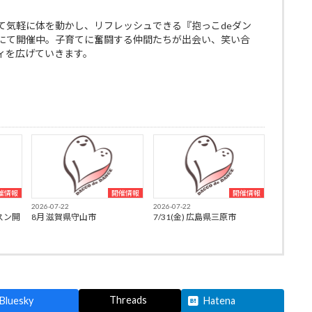
て気軽に体を動かし、リフレッシュできる『抱っこdeダン
にて開催中。子育てに奮闘する仲間たちが出会い、笑い合
ィを広げていきます。
催情報
開催情報
開催情報
2026-07-22
2026-07-22
スン開
8月 滋賀県守山市
7/31(金) 広島県三原市
Threads
Bluesky
Hatena