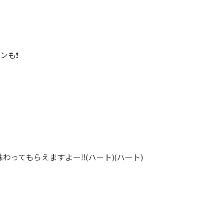
も❗️
わってもらえますよー‼️(ハート)(ハート)