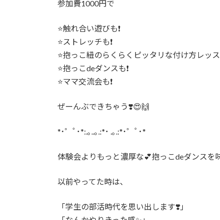
参加費1000円で
⭐️触れ合い遊びも❗️
⭐️ストレッチも❗️
⭐️抱っこ紐のらくらくピッタリな付け方レッスン
⭐️抱っこdeダンスも❗️
⭐️ママ交流会も❗️
ぜーんぶできちゃう❣️😍🙌
*･゜ﾟ･*:.｡..｡.:*･ .｡.:*･゜ﾟ･*
体験会よりもっと濃厚な💕抱っこdeダンスを味
以前やってた時は、
「学生の部活時代を思い出します❣️」
「なんかやりきった感✨」