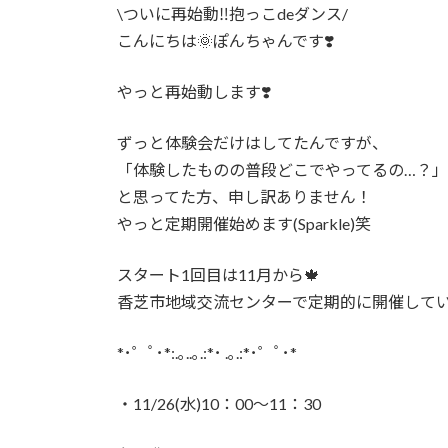
時
\ついに再始動‼️抱っこdeダンス/
:
こんにちは🌞ぽんちゃんです❣️
やっと再始動します❣️
ずっと体験会だけはしてたんですが、
「体験したものの普段どこでやってるの…？」
と思ってた方、申し訳ありません！
やっと定期開催始めます(Sparkle)笑
スタート1回目は11月から🍁
香芝市地域交流センターで定期的に開催してい
*･゜ﾟ･*:.｡..｡.:*･ .｡.:*･゜ﾟ･*
・11/26(水)10：00～11：30