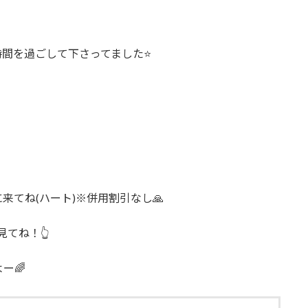
間を過ごして下さってました⭐️
てね(ハート)※併用割引なし🙏
見てね！👆
ー🌈