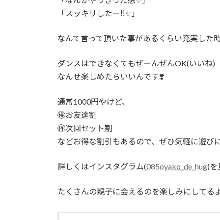
「スッキリしたー‼️✨」
なんて言って頂いた事があるくらい充実した時
ダンスはできなくてもぜーんぜんOK(いいね)
なんせ楽しめたらいいんです❣️
通常1000円やけど、
🉐お友達割
🉐次回セット割
などお得な割引もあるので、ぜひ気軽に遊びに来
詳しくはインスタグラム(
085oyako_de_hug
)を
たくさんの親子に会えるのを楽しみにしてるよ