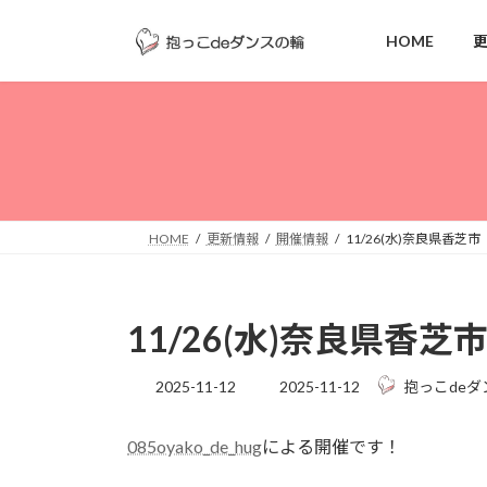
コ
ナ
ン
ビ
HOME
テ
ゲ
ン
ー
ツ
シ
へ
ョ
ス
ン
キ
に
ッ
移
HOME
更新情報
開催情報
11/26(水)奈良県香芝市
プ
動
11/26(水)奈良県香芝
最
2025-11-12
2025-11-12
抱っこdeダ
終
更
085oyako_de_hug
による開催です！
新
日