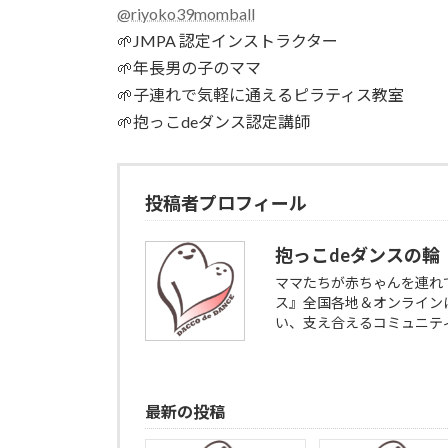
@riyoko39momball
🌱JMPA 認定インストラクター
🌱年長男の子のママ
🌱子連れで気軽に通えるピラティス教室
🌱抱っこdeダンス認定講師
投稿者プロフィール
抱っこdeダンスの輪
ママたちが赤ちゃんを連れ
ス』全国各地＆オンライン
い、支え合えるコミュニテ
最新の投稿