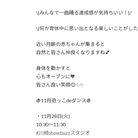
時
:
\|みんなで一曲踊る達成感が気持ちいい！|/
\|何か育休中に思い出となる楽しいことがしたく
近い月齢の赤ちゃんが集まると
自然と皆さん仲良くなりますね💕
身体を動かすと
心もオープンに🧡
皆さん良い笑顔😊✨✨
🍇11月抱っこdeダンス🍇
・11月28日(火)
10:30〜11:30
#川崎showbuzzスタジオ