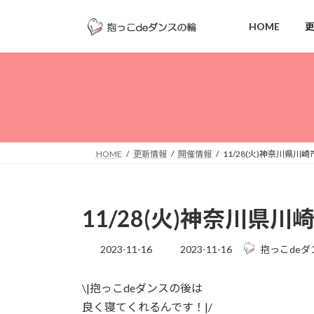
コ
ナ
ン
ビ
HOME
テ
ゲ
ン
ー
ツ
シ
へ
ョ
ス
ン
キ
に
ッ
移
HOME
更新情報
開催情報
11/28(火)神奈川県川崎
プ
動
11/28(火)神奈川県川
最
2023-11-16
2023-11-16
抱っこdeダ
終
更
\|抱っこdeダンスの後は
新
日
良く寝てくれるんです！|/