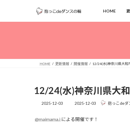
コ
ナ
ン
ビ
HOME
テ
ゲ
ン
ー
ツ
シ
へ
ョ
ス
ン
キ
に
ッ
移
HOME
更新情報
開催情報
12/24(水)神奈川県大和
プ
動
12/24(水)神奈川県大
最
2025-12-03
2025-12-03
抱っこdeダ
終
更
@maimama.i
による開催です！
新
日