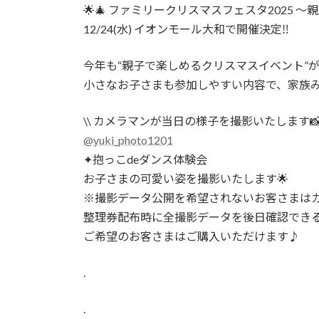
時
🌟🎄 ファミリークリスマスフェスタ2025 〜親子
:
12/24(水) イオンモール大和で開催決定‼️
今年も“親子で楽しめるクリスマスイベント”
小さなお子さまも参加しやすい内容で、家族みん
\\ カメラマンが当日の様子を撮影いたします📸 
@yuki_photo1201
✦抱っこdeダンス体験会
お子さまの可愛い姿を撮影いたします🌟
※撮影データ公開を希望されないお客さまは
整理券配布時に全撮影データを後日確認できる
ご希望のお客さまはご購入いただけます♪
.
.