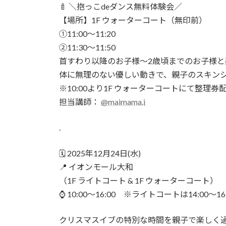
🍼 ＼抱っこdeダンス無料体験会／
【場所】1F ウォーターコート（無印前）
①11:00〜11:20
②11:30〜11:50
首すわり以降のお子様〜2歳頃までのお子様と
体に無理のない優しい動きで、親子のスキン
※10:00より1F ウォーターコートにて整理
担当講師：
@maimama.i
.
🗓️ 2025年12月24日(水)
📍 イオンモール大和
（1F ライトコート & 1F ウォーターコート）
⌚️ 10:00〜16:00 ※ライトコートは14:00〜16
クリスマスイブの特別な時間を親子で楽しく