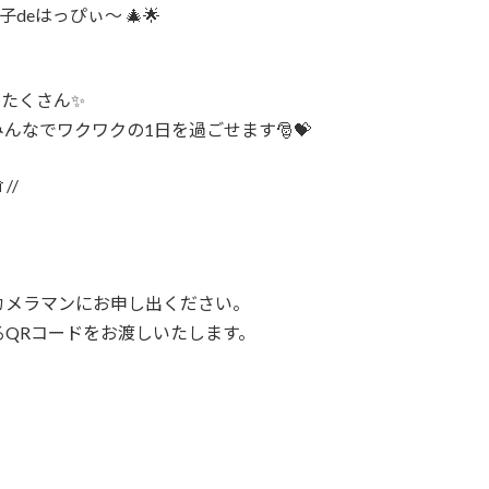
deはっぴぃ〜 🎄🌟
がたくさん✨
なでワクワクの1日を過ごせます🎅💝
//
カメラマンにお申し出ください。
QRコードをお渡しいたします。