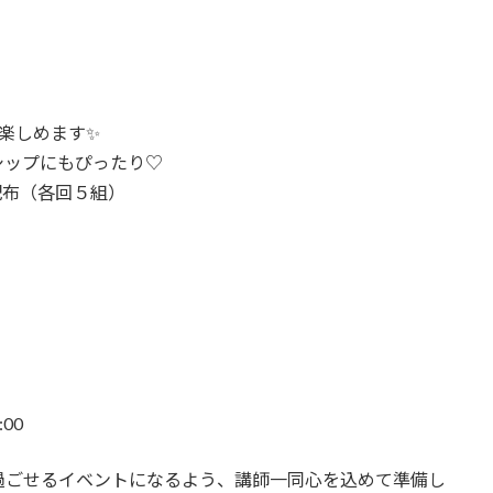
楽しめます✨
シップにもぴったり♡
券配布（各回５組）
:00
過ごせるイベントになるよう、講師一同心を込めて準備し