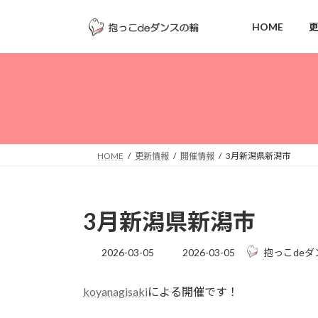
コ
ナ
ン
ビ
HOME
テ
ゲ
ン
ー
ツ
シ
へ
ョ
ス
ン
キ
に
ッ
移
HOME
更新情報
開催情報
3月新潟県新潟市
プ
動
3月新潟県新潟市
最
2026-03-05
2026-03-05
抱っこdeダ
終
更
koyanagisaki
による開催です！
新
日