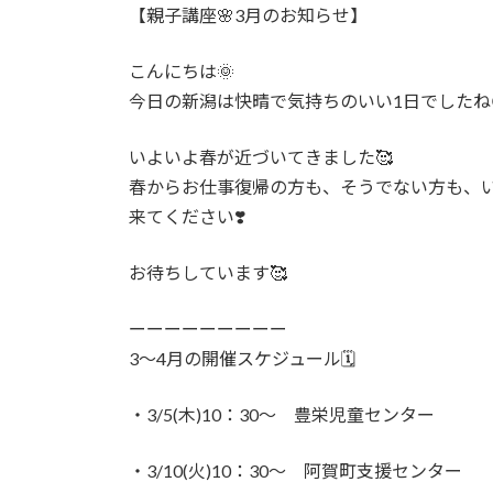
時
【親子講座🌸3月のお知らせ】
:
こんにちは🌞
今日の新潟は快晴で気持ちのいい1日でしたね
いよいよ春が近づいてきました🥰
春からお仕事復帰の方も、そうでない方も、
来てください❣️
お待ちしています🥰
ーーーーーーーーー
3〜4月の開催スケジュール🗓️
・3/5(木)10：30～ 豊栄児童センター
・3/10(火)10：30～ 阿賀町支援センター