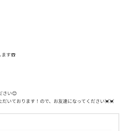
します☎️
ださい😊
ただいております！ので、お友達になってください💓💓