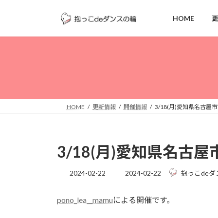
コ
ナ
ン
ビ
HOME
テ
ゲ
ン
ー
ツ
シ
へ
ョ
ス
ン
キ
に
ッ
移
HOME
更新情報
開催情報
3/18(月)愛知県名古屋市
プ
動
3/18(月)愛知県名古屋
最
2024-02-22
2024-02-22
抱っこdeダ
終
更
pono_lea__mamu
による開催です。
新
日