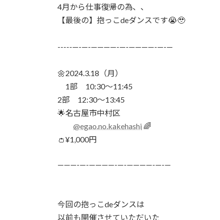
時
4月から仕事復帰の為、、
:
【最後の】抱っこdeダンスです😭🥹
-----—-—-————-—-————-—-—
🌼2024.3.18（月）
1部 10:30〜11:45
2部 12:30〜13:45
🌟名古屋市中村区
@egao.no.kakehashi
🌈
👛¥1,000円
———-—-————-—-————-—-—
今回の抱っこdeダンスは
以前も開催させていただいた