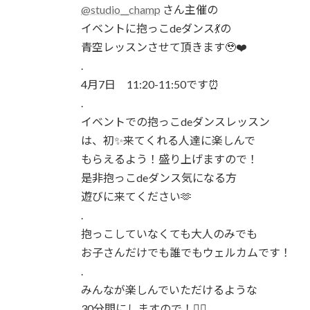
時
@studio__champ
さん主催の
:
イベントに抱っこdeダンス💃の
青空レッスンさせて頂きます🥹❤️
.
4月7日 11:20-11:50です⏰
.
イベントでの抱っこdeダンスレッスン
は、初✨来てくれる人達に楽しんで
もらえるよう！盛り上げますので！
是非抱っこdeダンス気になる方
遊びに来てください🫶
.
抱っこしていなくても大人のみでも
お子さんだけでも誰でもウェルカムです！
.
みんなが楽しんでいただけるような
30分間にしますので！💁‍♀️