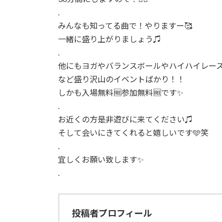
.
みんなも知ってる曲で！やりますー🥰
一緒に盛り上がりましょう♫
.
他にもヨガやバランスボールやハイハイレー
など盛り沢山のイベントばかり！！
しかも入場無料🆓参加無料🆓です✨
.
お近くの方是非遊びに来てください♫
そして会いにきてくれると嬉しいです🩵笑
.
宜しくお願い致します✨
.
投稿者プロフィール