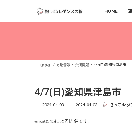
コ
ナ
ン
ビ
HOME
テ
ゲ
ン
ー
ツ
シ
へ
ョ
ス
ン
キ
に
ッ
移
HOME
更新情報
開催情報
4/7(日)愛知県津島市
プ
動
4/7(日)愛知県津島市
最
2024-04-03
2024-04-03
抱っこdeダ
終
更
erisa0515
による開催です。
新
日