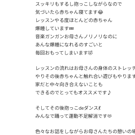
スッキリもするし抱っこしながらなので
気づいたら赤ちゃん寝てます😂
レッスンやる度ほとんどの赤ちゃん
爆睡しています💤
音楽ガンガンお母さんノリノリなのに
あんな爆睡になれるのすごいと
毎回おもってしまいます🤣
レッスンの流れはお母さんの身体のストレッ
やりその後赤ちゃんと触れ合い遊びもやります
家だと中々向き合えないことも
できるのでとってもオススメです♪
そしてその後抱っこdeダンス💃
みんなで踊って運動不足解消です🫶
色々なお話をしながらお母さんたちの憩いの