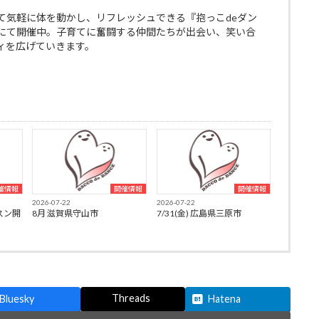
て気軽に体を動かし、リフレッシュできる『抱っこdeダン
にて開催中。子育てに奮闘する仲間たちが出会い、笑い合
ィを広げていきます。
催情報
開催情報
開催情報
2026-07-22
2026-07-22
スン開
8月 滋賀県守山市
7/31(金) 広島県三原市
Threads
Bluesky
Hatena