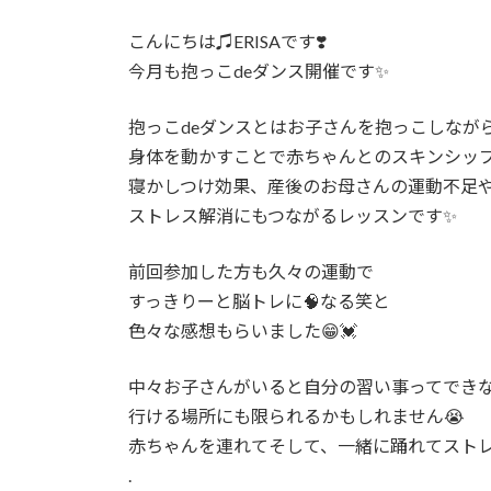
こんにちは♫ERISAです❣️
今月も抱っこdeダンス開催です✨
抱っこdeダンスとはお子さんを抱っこしなが
身体を動かすことで赤ちゃんとのスキンシッ
寝かしつけ効果、産後のお母さんの運動不足
ストレス解消にもつながるレッスンです✨
前回参加した方も久々の運動で
すっきりーと脳トレに🧠なる笑と
色々な感想もらいました😁💓
中々お子さんがいると自分の習い事ってでき
行ける場所にも限られるかもしれません😭
赤ちゃんを連れてそして、一緒に踊れてスト
.