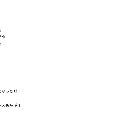
ら
プや
や
なかったり
レスも解消！