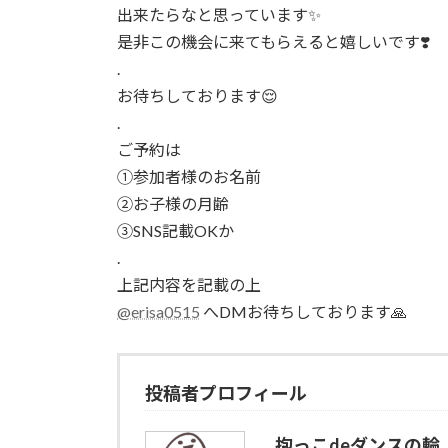
出来たらなと思っています✨
是非この機会に来てもらえると嬉しいです❣️
.
お待ちしております😌
.
ご予約は
①参加者様のお名前
②お子様の月齢
③SNS記載OKか
.
上記内容を記載の上
@erisa0515
へDMお待ちしております🙏
投稿者プロフィール
抱っこdeダンスの輪