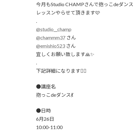
時
今月もStudio CHAMPさんで抱っこdeダンス
:
レッスンやらせて頂きます🩷
.
@studio__champ
@chammm37
さん
@emishio523
さん
宜しくお願い致します🙏✨
.
下記詳細になります💁‍♀️
●講座名
抱っこdeダンス💃
●日時
6月26日
10:00-11:00