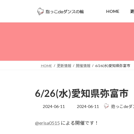
コ
ナ
ン
ビ
HOME
テ
ゲ
ン
ー
ツ
シ
へ
ョ
ス
ン
キ
に
ッ
移
HOME
更新情報
開催情報
6/26(水)愛知県弥富市
プ
動
6/26(水)愛知県弥富市
最
2024-06-11
2024-06-11
抱っこdeダ
終
更
@erisa0515
による開催です！
新
日