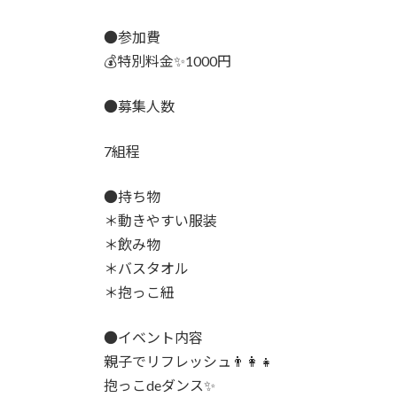
●参加費
💰特別料金✨1000円
●募集人数
7組程
●持ち物
＊動きやすい服装
＊飲み物
＊バスタオル
＊抱っこ紐
●イベント内容
親子でリフレッシュ👨‍👩‍👧
抱っこdeダンス✨