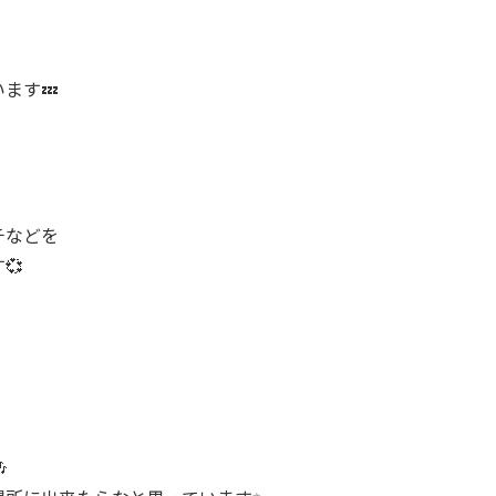
ます💤
チなどを
💞
