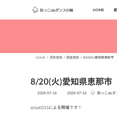
コ
ナ
ン
ビ
HOME
テ
ゲ
ン
ー
ツ
シ
へ
ョ
ス
ン
キ
に
ッ
移
HOME
更新情報
開催情報
8/20(火)愛知県恵那市
プ
動
8/20(火)愛知県恵那市
最
2024-07-16
2024-07-16
抱っこdeダ
終
更
erisa0515
による開催です！
新
日