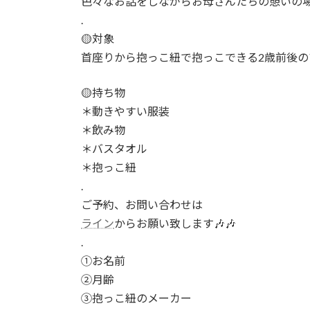
色々なお話をしながらお母さんたちの憩いの
.
🟡対象
首座りから抱っこ紐で抱っこできる2歳前後の
🟡持ち物
＊動きやすい服装
＊飲み物
＊バスタオル
＊抱っこ紐
.
ご予約、お問い合わせは
ライン
からお願い致します🎶🎶
.
①お名前
②月齢
③抱っこ紐のメーカー