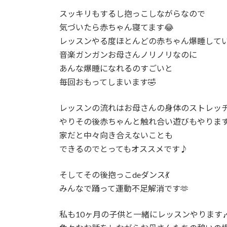
スッキリもするし抱っこしながらなので
気づいたら赤ちゃん寝てます😂
レッスンやる度ほとんどの赤ちゃん爆睡してい
音楽ガンガンお母さんノリノリなのに
あんな爆睡になれるのすごいと
毎回おもってしまいます🤣
レッスンの流れはお母さんの身体のストレッ
やりその後赤ちゃんと触れ合い遊びもやります
家だと中々向き合えないことも
できるのでとってもオススメです♪
そしてその後抱っこdeダンス💃
みんなで踊って運動不足解消です🫶
私も10ヶ月の子供と一緒にレッスンやります