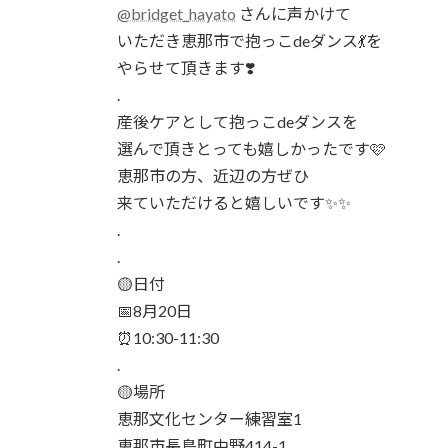
時
@bridget_hayato
さんに声かけて
:
いただき恵那市で抱っこdeダンス💃を
やらせて頂きます❣️
.
産後ケアとして抱っこdeダンスを
選んで頂きとっても嬉しかったです🩷
恵那市の方、近辺の方ぜひ
来ていただけると嬉しいです✨✨
.
.
🟡日付
📅8月20日
⏰10:30-11:30
.
🟡場所
恵那文化センター練習室1
恵那市長島町中野414-1