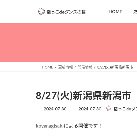
コ
ナ
ン
ビ
HOME
テ
ゲ
ン
ー
ツ
シ
へ
ョ
ス
ン
キ
に
ッ
移
HOME
更新情報
開催情報
8/27(火)新潟県新潟市
プ
動
8/27(火)新潟県新潟市
最
2024-07-30
2024-07-30
抱っこdeダ
終
更
koyanagisaki
による開催です！
新
日